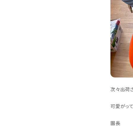
次々出荷
可愛がって
園長