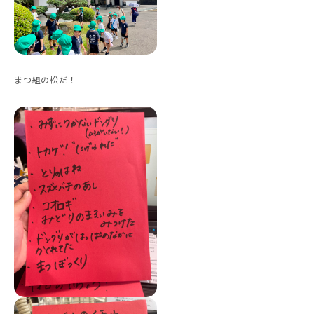
まつ組の松だ！