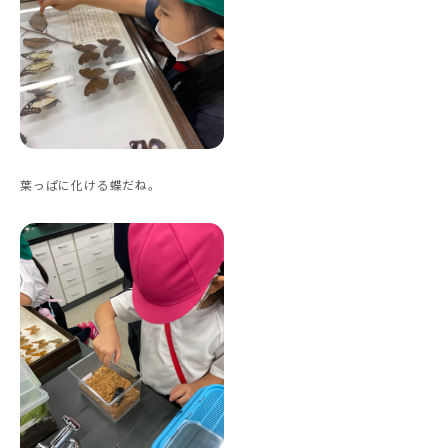
葉っぱに化ける蝶だね。