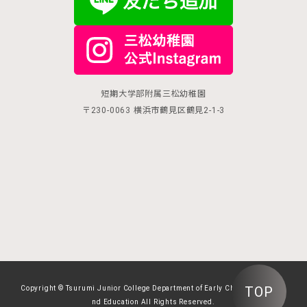
短期大学部附属三松幼稚園
〒230-0063 横浜市鶴見区鶴見2-1-3
TOP
Copyright © Tsurumi Junior College Department of Early Childhood Care a
nd Education All Rights Reserved.